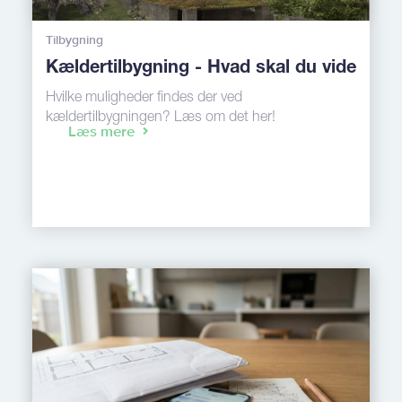
Tilbygning
Kældertilbygning - Hvad skal du vide
Hvilke muligheder findes der ved
kældertilbygningen? Læs om det her!
Læs mere