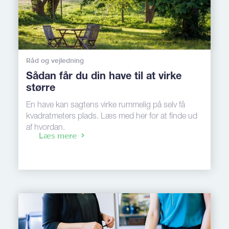
Råd og vejledning
Sådan får du din have til at virke
større
En have kan sagtens virke rummelig på selv få
kvadratmeters plads. Læs med her for at finde ud
af hvordan.
Læs mere