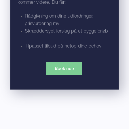
kommer videre. Du får:
Rådgivning om dine udfordringer,
prisvurdering mv
Skræddersyet forslag på et byggeforløb
Tilpasset tilbud på netop dine behov
Book nu