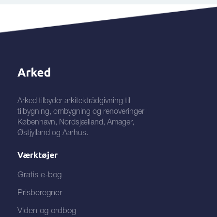
Arked tilbyder arkitektrådgivning til
tilbygning, ombygning og renoveringer i
København, Nordsjælland, Amager,
Østjylland og Aarhus.
Værktøjer
Gratis e-bog
Prisberegner
Viden og ordbog