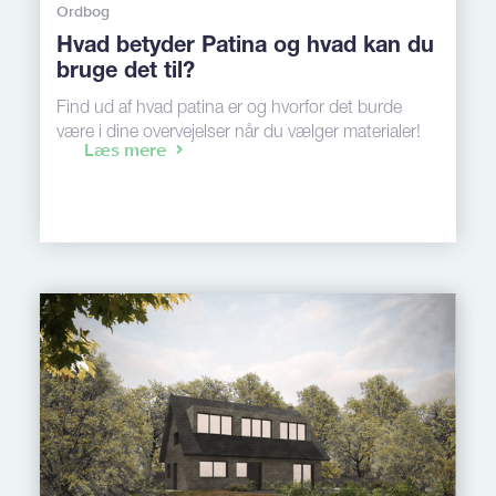
Ordbog
Hvad betyder Patina og hvad kan du
bruge det til?
Find ud af hvad patina er og hvorfor det burde
være i dine overvejelser når du vælger materialer!
Læs mere