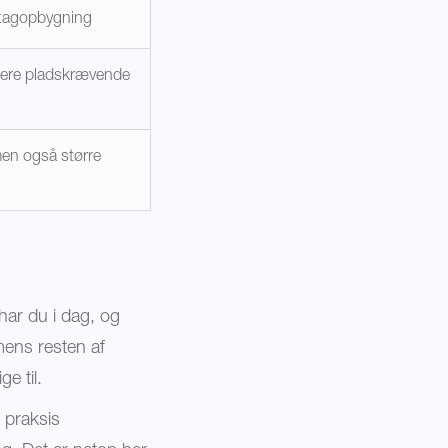
agopbygning
mere pladskrævende
men også større
har du i dag, og
mens resten af
e til.
I praksis