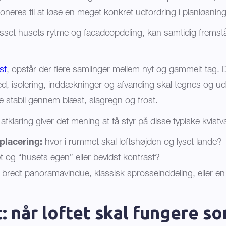
neres til at løse en meget konkret udfordring i planløsnin
lpasset husets rytme og facadeopdeling, kan samtidig frems
st
, opstår der flere samlinger mellem nyt og gammelt tag. Det 
ed, isolering, inddækninger og afvanding skal tegnes og ud
 stabil gennem blæst, slagregn og frost.
afklaring giver det mening at få styr på disse typiske kvistv
placering:
hvor i rummet skal loftshøjden og lyset lande?
t og “husets egen” eller bevidst kontrast?
bredt panoramavindue, klassisk sprosseinddeling, eller en 
: når loftet skal fungere s