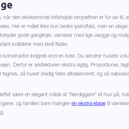
age
, når den eksisterende loftshøjde simpelthen er for lav til, at
lse. Her er målet ikke kun bedre lysindfald, men en etag
betyder gode ganglinjer, værelser med lige vægge og muligh
tant kolliderer med skrå flader.
ørre konstruktivt indgreb end en kvist. Du ændrer husets vo
jen. Derfor er arkitekturen ekstra vigtig. Proportioner, ta
l tegnes, så huset stadig føles afbalanceret, og så nabos
løftet være en elegant måde at “færdiggøre” et hus på, hvi
ungerer, og familien bare mangler
en ekstra etage
til værelse
ng.