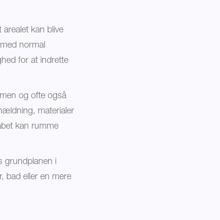
 arealet kan blive
e med normal
ed for at indrette
lumen og ofte også
ghældning, materialer
kabet kan rumme
s grundplanen i
r, bad eller en mere