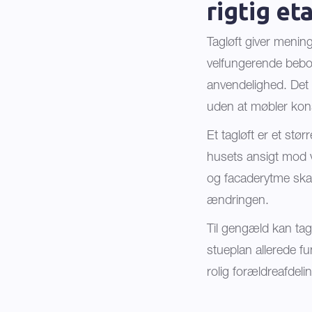
rigtig et
Tagløft giver mening
velfungerende beboe
anvendelighed. Det 
uden at møbler kons
Et tagløft er et st
husets ansigt mod ve
og facaderytme ska
ændringen.
Til gengæld kan tag
stueplan allerede f
rolig forældreafdeli