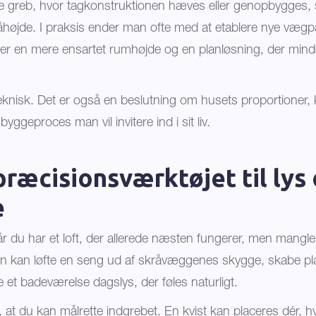
ørre greb, hvor tagkonstruktionen hæves eller genopbygges, 
åhøjde. I praksis ender man ofte med at etablere nye vægpa
giver en mere ensartet rumhøjde og en planløsning, der min
teknisk. Det er også en beslutning om husets proportioner, 
ggeproces man vil invitere ind i sit liv.
præcisionsværktøjet til lys
e
r du har et loft, der allerede næsten fungerer, men mangler
 Den kan løfte en seng ud af skråvæggenes skygge, skabe plad
 et badeværelse dagslys, der føles naturligt.
r, at du kan målrette indgrebet. En kvist kan placeres dér, 