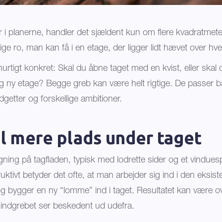
er i planerne, handler det sjældent kun om flere kvadratmet
lige ro, man kan få i en etage, der ligger lidt hævet over hv
urtigt konkret: Skal du åbne taget med en kvist, eller skal d
g ny etage? Begge greb kan være helt rigtige. De passer bare
dgetter og forskellige ambitioner.
il mere plads under taget
gning på tagfladen, typisk med lodrette sider og et vinduesp
ruktivt betyder det ofte, at man arbejder sig ind i den eksis
 bygger en ny “lomme” ind i taget. Resultatet kan være o
r indgrebet ser beskedent ud udefra.