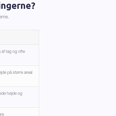
ningerne?
erne.
af tag og ofte
jde på større areal
ede højde og
ere