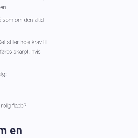
gen.
tå som om den altid
stiller høje krav til
føres skarpt, hvis
alg:
rolig flade?
om en