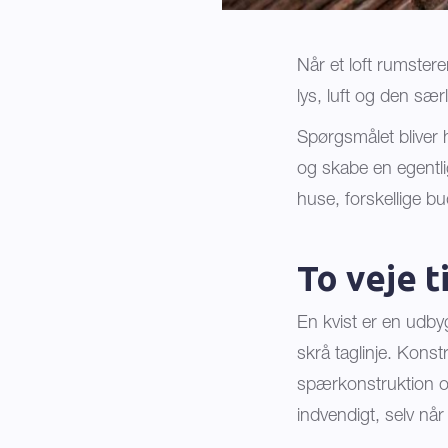
Når et loft rumster
lys, luft og den sær
Spørgsmålet bliver h
og skabe en egentli
huse, forskellige bu
To veje t
En kvist er en udby
skrå taglinje. Konst
spærkonstruktion og
indvendigt, selv nå