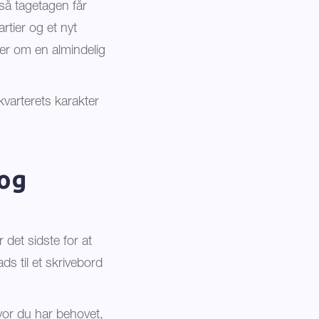
så tagetagen får
rtier og et nyt
der om en almindelig
kvarterets karakter
 og
 det sidste for at
s til et skrivebord
hvor du har behovet,