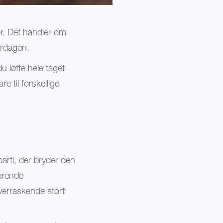
er. Det handler om
erdagen.
u løfte hele taget
 til forskellige
arti, der bryder den
terende
verraskende stort