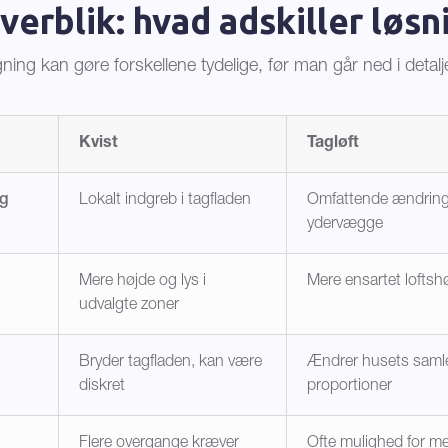
verblik: hvad adskiller løs
ing kan gøre forskellene tydelige, før man går ned i detalj
Kvist
Tagløft
g
Lokalt indgreb i tagfladen
Omfattende ændring 
ydervægge
Mere højde og lys i
Mere ensartet loftshø
udvalgte zoner
Bryder tagfladen, kan være
Ændrer husets saml
diskret
proportioner
Flere overgange kræver
Ofte mulighed for m