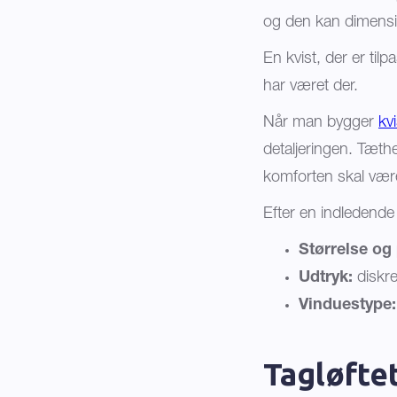
og den kan dimensio
En kvist, der er ti
har været der.
Når man bygger
kvi
detaljeringen. Tæth
komforten skal være
Efter en indledende 
Størrelse og 
Udtryk:
diskre
Vinduestype:
Tagløftet