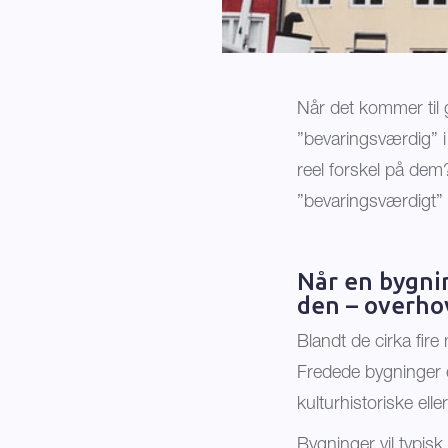
Når det kommer til 
”bevaringsværdig” i
reel forskel på dem?
”bevaringsværdigt” 
Når en bygni
den – overho
Blandt de cirka fir
Fredede bygninger e
kulturhistoriske elle
Bygninger vil typisk