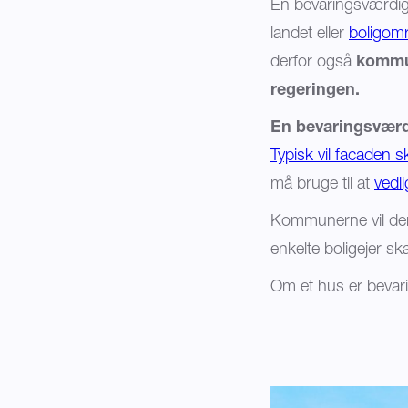
En bevaringsværdig 
landet eller
boligom
derfor også
kommun
regeringen.
En bevaringsværd
Typisk vil facaden s
må bruge til at
vedl
Kommunerne vil de
enkelte boligejer sk
Om et hus er bevari