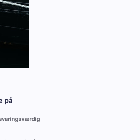
e på
bevaringsværdig