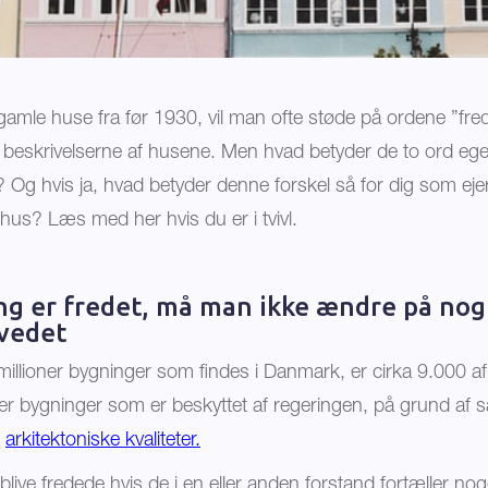
gamle huse fra før 1930, vil man ofte støde på ordene ”fre
 beskrivelserne af husene. Men hvad betyder de to ord egen
 Og hvis ja, hvad betyder denne forskel så for dig som ejer a
hus? Læs med her hvis du er i tvivl.
ng er fredet, må man ikke ændre på nogl
vedet
e millioner bygninger som findes i Danmark, er cirka 9.000 a
r bygninger som er beskyttet af regeringen, på grund af s
r
arkitektoniske kvaliteter.
 blive fredede hvis de i en eller anden forstand fortæller n