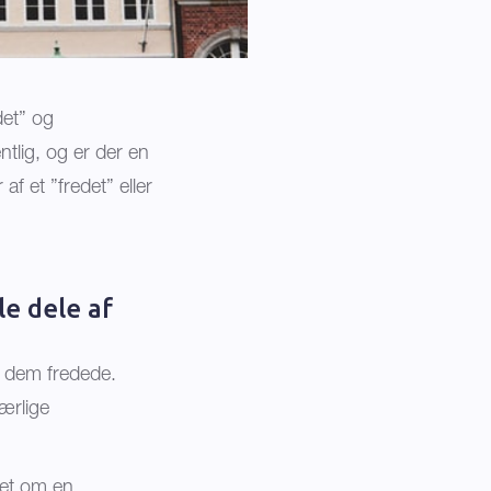
det” og
tlig, og er der en
f et ”fredet” eller
e dele af
f dem fredede.
ærlige
oget om en