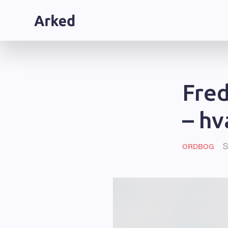
Fred
– hv
S
ORDBOG