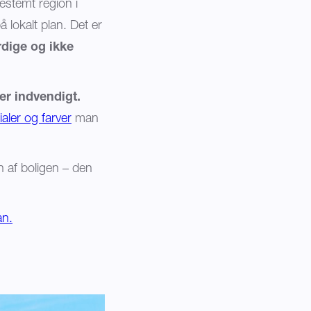
estemt region i
å lokalt plan. Det er
dige og ikke
r indvendigt.
ialer og farver
man
en af boligen – den
an.