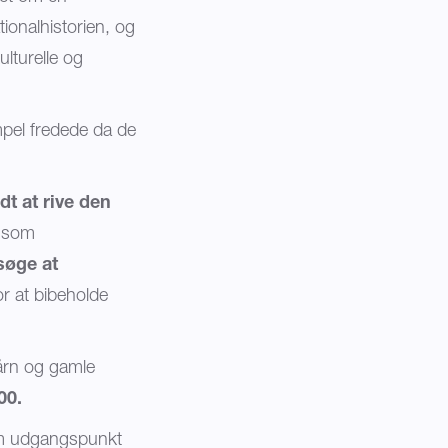
tionalhistorien, og
ulturelle og
pel fredede da de
dt at rive den
r som
søge at
r at bibeholde
tårn og gamle
00.
som udgangspunkt