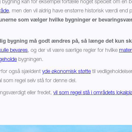
bygning kan for eksempel fortælle noget specielt om en b
råde
, men den vil aldrig have enstørre historisk værdi end p
erne som vælger hvilke bygninger er bevaringsvær
ig bygning må godt ændres på, så længe det kun ske
kulle bevares
, og der vil være særlige regler for hvilke
mater
igeholde
bygningen.
rfor også sjældent
yde økonomisk støtte
til vedligeholdels
al som regel selv stå for denne del.
ngsværdigt eller fredet,
vil som regel stå i områdets lokalpl