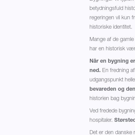
betydningsfuld histo
regeringen vil kun f
historiske identitet.
Mange af de gamle 
har en historisk væ
Når en bygning er
ned.
En fredning af
udgangspunkt heller
bevareden og den
historien bag bygni
Ved fredede bygninge
hospitaler.
Størsted
Det er den danske 