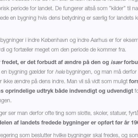
risk periode for landet. De fungerer altså som ”kilder” til na
rede en bygning hvis dens betydning er særlig for landets k
bygninger i indre København og indre Aarhus er for eksem
rdi og fortæller meget om den periode de kommer fra.
 fredet, er det forbudt af ændre på den og
især
forbu
 en bygning gælder for
hele
bygningen, og man må derfo
 ikke ændre på dens indre. Man vil så vidt som muligt
for
s oprindelige udtryk både indvendigt og udvendigt
fo
ngen.
r ser man derfor ofte ting som slotte, skoler, statuer, fyr
elen af landets fredede bygninger er opført før år 19
regering som beslutter hvilke bygninger skal fredes, og 