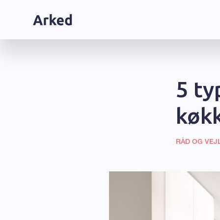
5 ty
køk
RÅD OG VEJ