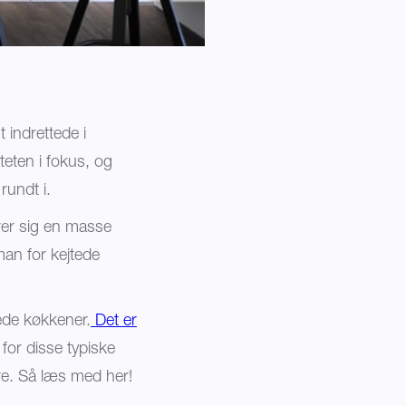
indrettede i
teten i fokus, og
rundt i.
rer sig en masse
an for kejtede
tede køkkener.
Det er
 for disse typiske
e. Så læs med her!