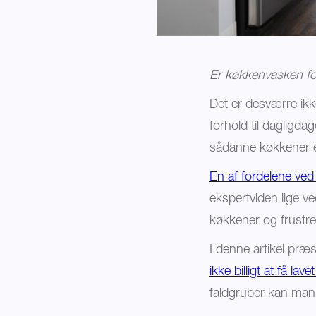
Er køkkenvasken for
Det er desværre ik
forhold til dagligda
sådanne køkkener er 
En af fordelene ved 
ekspertviden lige v
køkkener og frustr
I denne artikel præs
ikke billigt at få lav
faldgruber kan man