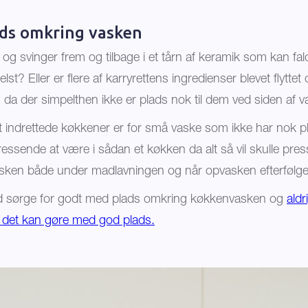
lads omkring vasken
e og svinger frem og tilbage i et tårn af keramik som kan fa
? Eller er flere af karryrettens ingredienser blevet flyttet
es da der simpelthen ikke er plads nok til dem ved siden af 
ligt indrettede køkkener er for små vaske som ikke har nok 
essende at være i sådan et køkken da alt så vil skulle press
ken både under madlavningen og når opvasken efterfølge
tid sørge for godt med plads omkring køkkenvasken og
ald
l det kan gøre med god plads.