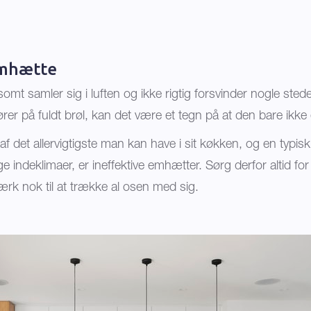
emhætte
mt samler sig i luften og ikke rigtig forsvinder nogle sted
r på fuldt brøl, kan det være et tegn på at den bare ikke e
 det allervigtigste man kan have i sit køkken, og en typisk 
 indeklimaer, er ineffektive emhætter. Sørg derfor altid fo
k nok til at trække al osen med sig.