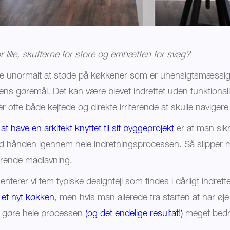
 lille, skufferne for store og emhætten for svag?
ke unormalt at støde på køkkener som er uhensigtsmæssigt 
gens gøremål. Det kan være blevet indrettet uden funktionali
ofte både kejtede og direkte irriterende at skulle navigere 
at have en arkitekt knyttet til sit byggeprojekt
er at man sik
ed hånden igennem hele indretningsprocessen. Så slipper m
erende madlavning.
enterer vi fem typiske designfejl som findes i dårligt indret
et et nyt køkken
, men hvis man allerede fra starten af har øje
 gøre hele processen
(og det endelige resultat!)
meget bedr