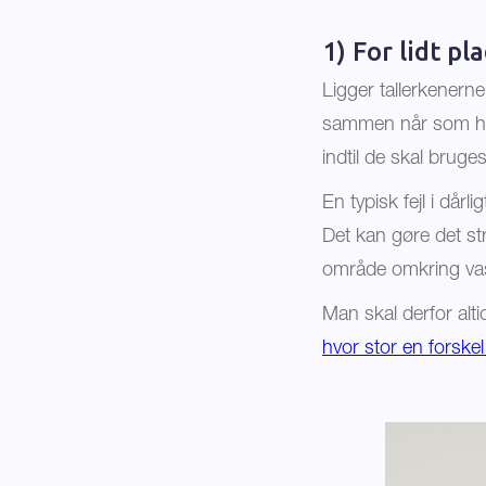
1) For lidt p
Ligger tallerkenern
sammen når som helst
indtil de skal brug
En typisk fejl i dår
Det kan gøre det str
område omkring vas
Man skal derfor al
hvor stor en forske