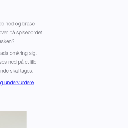
lde ned og brase
 over på spisebordet
vasken?
plads omkring sig.
es ned på et lille
nde skal tages.
rig undervurdere