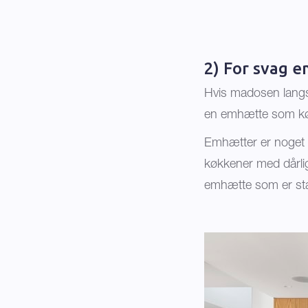
2) For svag 
Hvis madosen langso
en emhætte som køre
Emhætter er noget af
køkkener med dårlige
emhætte som er stær