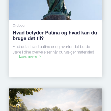
Ordbog
Hvad betyder Patina og hvad kan du
bruge det til?
Find ud af hvad patina er og hvorfor det burde
være i dine overvejelser når du vælger materialer!
Læs mere