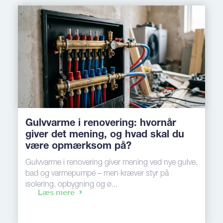
Gulvvarme i renovering: hvornår
giver det mening, og hvad skal du
være opmærksom på?
Gulvvarme i renovering giver mening ved nye gulve,
bad og varmepumpe – men kræver styr på
isolering, opbygning og ø...
Læs mere