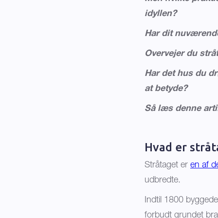
idyllen?
Har dit nuværende
Overvejer du strå
Har det hus du dr
at betyde?
Så læs denne arti
Hvad er stråt
Stråtaget er
en af d
udbredte.
Indtil 1800 byggede
forbudt grundet br