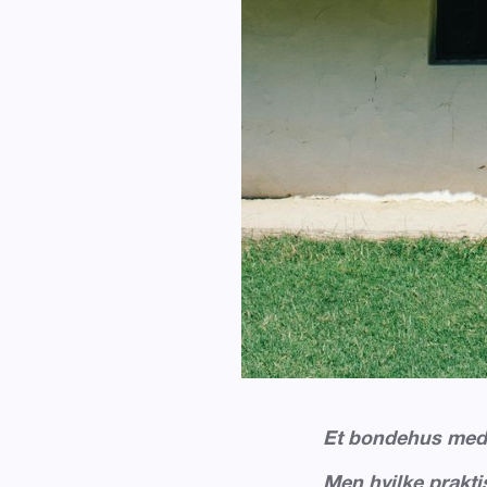
Et bondehus med s
Men hvilke prakti