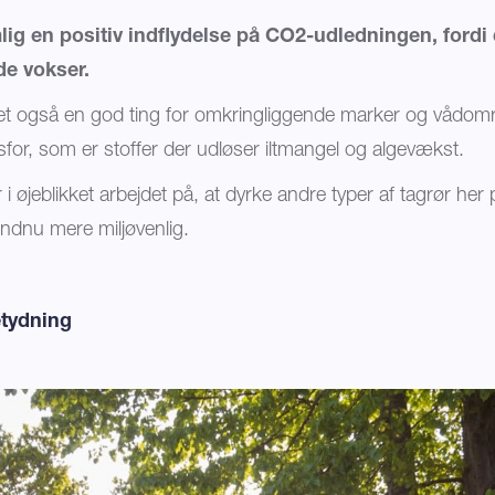
lig en positiv indflydelse på CO2-udledningen, fordi
de vokser.
et også en god ting for omkringliggende marker og vådomr
sfor, som er stoffer der udløser iltmangel og algevækst.
 i øjeblikket arbejdet på, at dyrke andre typer af tagrør her
endnu mere miljøvenlig.
etydning