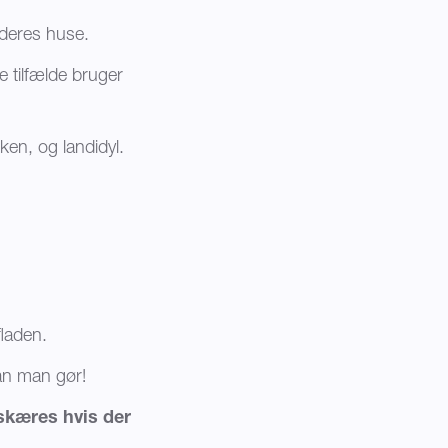
 deres huse.
te tilfælde bruger
kken, og landidyl.
gfladen.
dan man gør!
lskæres hvis der