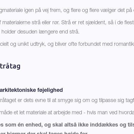
gmateriale igen på vej frem, og flere og flere vælger det på
f materialerne strå eller rør. Strå er ret sjældent, så i de fles
r holder desuden længere end strå.
ecielt og unikt udtryk, og bliver ofte forbundet med romanti
tråtag
 arkitektoniske føjelighed
tråtaget er dets evne til at smyge sig om og tilpasse sig ta
 måde et let materiale at arbejde med - hvis man ved hvor
es som én enhed, og skal altså ikke inddækkes og ti