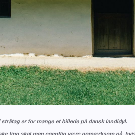
tråtag er for mange et billede på dansk landidyl.
ske ting skal man egentlig være opmærksom på, hvis