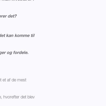
rer det?
det kan komme til
ger og fordele.
t et af de mest
 hvorefter det blev