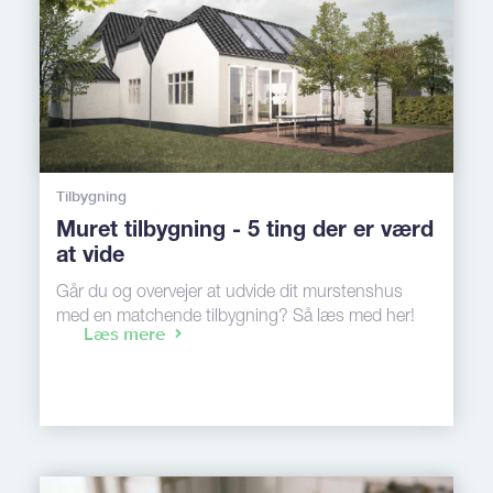
Tilbygning
Muret tilbygning - 5 ting der er værd
at vide
Går du og overvejer at udvide dit murstenshus
med en matchende tilbygning? Så læs med her!
Læs mere