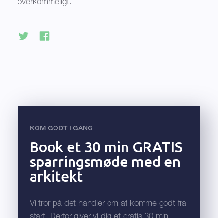
overkommeligt.
KOM GODT I GANG
Book et 30 min GRATIS
sparringsmøde med en
arkitekt
Vi tror på det handler om at komme godt fra
start. Derfor giver vi dig et gratis 30 min