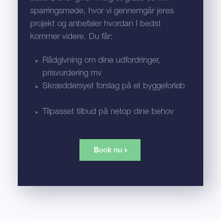
sparringsmøde, hvor vi gennemgår jeres
projekt og anbefaler hvordan I bedst
kommer videre. Du får:
Rådgivning om dine udfordringer,
prisvurdering mv
Skræddersyet forslag på et byggeforløb
Tilpasset tilbud på netop dine behov
Book nu