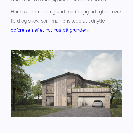
Denne case skiller sig lidt ud fra de to andre.
Her havde man en grund med dejlig udsigt ud over
fjord og skov, som man ønskede at udnytte i
opførelsen af et nyt hus på grunden.