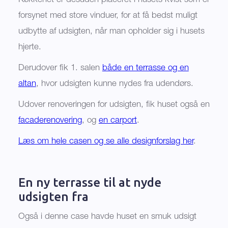
Køkkenet er desuden placeret i husets kvist som er
forsynet med store vinduer, for at få bedst muligt
udbytte af udsigten, når man opholder sig i husets
hjerte.
Derudover fik 1. salen
både en terrasse og en
altan
, hvor udsigten kunne nydes fra udendørs.
Udover renoveringen for udsigten, fik huset også en
facaderenovering
, og
en carport
.
Læs om hele casen og se alle designforslag her
.
En ny terrasse til at nyde
udsigten fra
Også i denne case havde huset en smuk udsigt