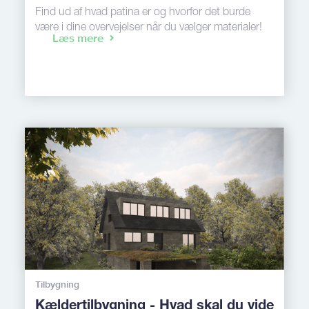
Find ud af hvad patina er og hvorfor det burde
være i dine overvejelser når du vælger materialer!
Læs mere
Tilbygning
Kældertilbygning - Hvad skal du vide