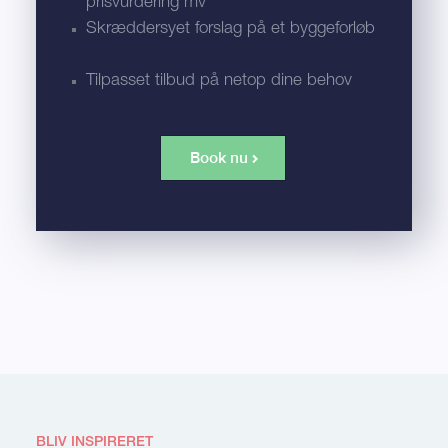
prisvurdering mv
Skræddersyet forslag på et byggeforløb
Tilpasset tilbud på netop dine behov
Book nu
BLIV INSPIRERET