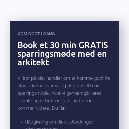
KOM GODT I GANG
Book et 30 min GRATIS
sparringsmøde med en
arkitekt
Vi tror på det handler om at komme godt fra
start. Derfor giver vi dig et gratis 30 min
sparringsmøde, hvor vi gennemgår jeres
projekt og anbefaler hvordan I bedst
kommer videre. Du får:
Rådgivning om dine udfordringer,