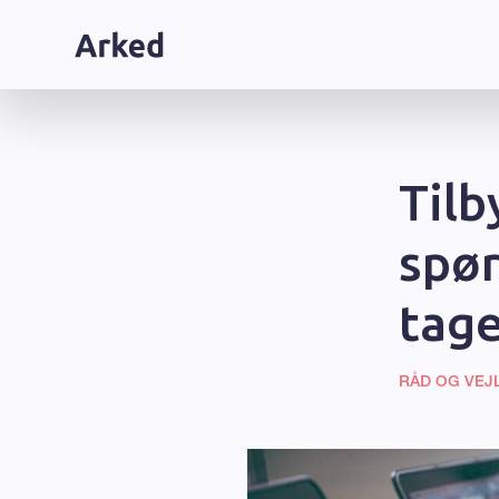
Tilb
spør
tage
RÅD OG VEJ