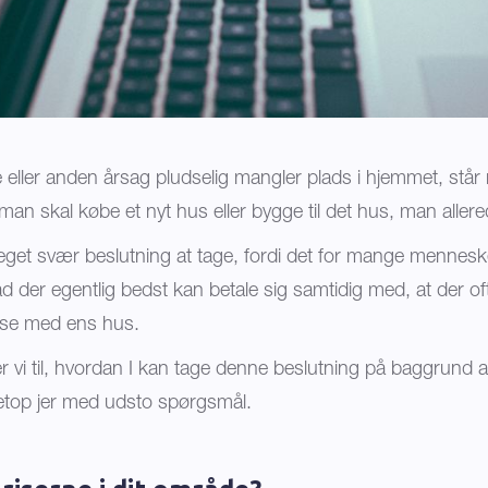
eller anden årsag pludselig mangler plads i hjemmet, står 
man skal købe et nyt hus eller bygge til det hus, man allere
et svær beslutning at tage, fordi det for mange menneske
ad der egentlig bedst kan betale sig samtidig med, at der of
delse med ens hus.
er vi til, hvordan I kan tage denne beslutning på baggrund 
netop jer med udsto spørgsmål.