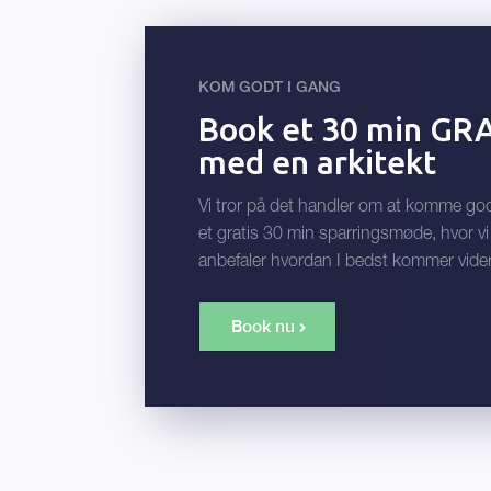
KOM GODT I GANG
Book et 30 min GR
med en arkitekt
Vi tror på det handler om at komme godt 
et gratis 30 min sparringsmøde, hvor v
anbefaler hvordan I bedst kommer vider
Book nu