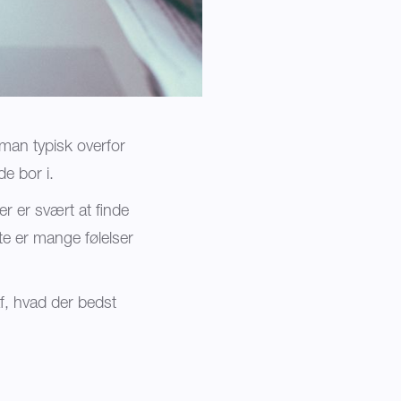
man typisk overfor
de bor i.
r er svært at finde
te er mange følelser
af, hvad der bedst