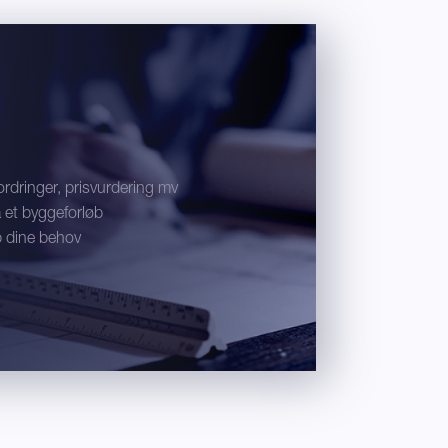
ordringer, prisvurdering mv
å et byggeforløb
p dine behov