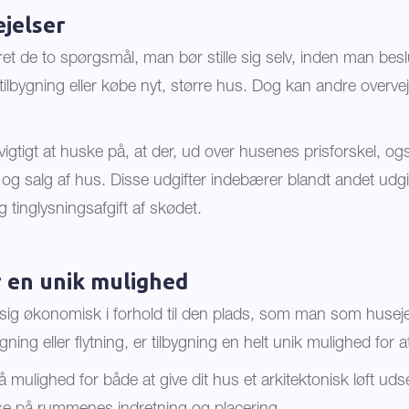
jelser
et de to spørgsmål, man bør stille sig selv, inden man beslu
ilbygning eller købe nyt, større hus. Dog kan andre overve
igtigt at huske på, at der, ud over husenes prisforskel, ogs
g salg af hus. Disse udgifter indebærer blandt andet udgift
inglysningsafgift af skødet.
r en unik mulighed
 sig økonomisk i forhold til den plads, som man som husej
ygning eller flytning, er tilbygning en helt unik mulighed for
så mulighed for både at give dit hus et arkitektonisk løft 