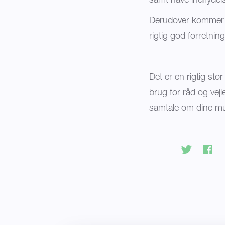
samt have indflyde
Derudover kommer se
rigtig god forretni
Det er en rigtig sto
brug for råd og vejl
samtale om dine mu