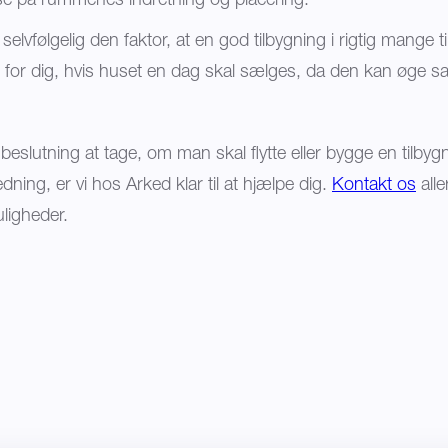
lse på rummenes indretning og placering.
lvfølgelig den faktor, at en god tilbygning i rigtig mange 
ng for dig, hvis huset en dag skal sælges, da den kan øge s
r beslutning at tage, om man skal flytte eller bygge en tilbyg
edning, er vi hos Arked klar til at hjælpe dig.
Kontakt os
alle
ligheder.