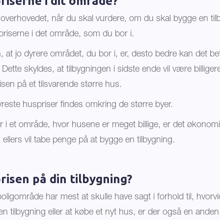
riserne i dit område?
r overhovedet, når du skal vurdere, om du skal bygge en til
spriserne i det område, som du bor i.
 at jo dyrere området, du bor i, er, desto bedre kan det be
s. Dette skyldes, at tilbygningen i sidste ende vil være billige
sen på et tilsvarende større hus.
este huspriser findes omkring de større byer.
i et område, hvor husene er meget billige, er det økonomisk
 ellers vil tabe penge på at bygge en tilbygning.
risen på din tilbygning?
boligområde har mest at skulle have sagt i forhold til, hvorv
en tilbygning eller at købe et nyt hus, er der også en anden f