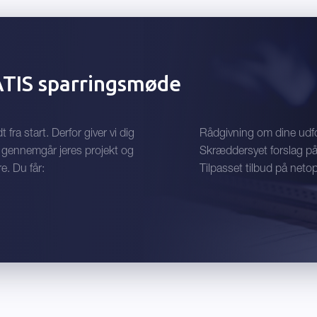
ATIS sparringsmøde
fra start. Derfor giver vi dig
Rådgivning om dine udf
i gennemgår jeres projekt og
Skræddersyet forslag p
e. Du får:
Tilpasset tilbud på neto