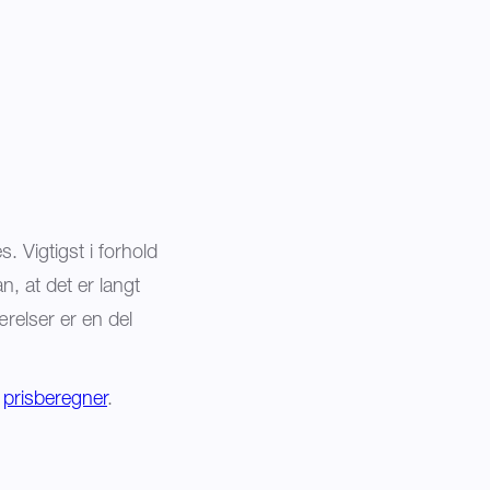
s. Vigtigst i forhold
an, at det er langt
relser er en del
s
prisberegner
.