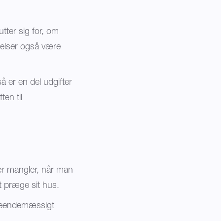
tter sig for, om
jelser også være
å er en del udgifter
en til
er mangler, når man
 at præge sit hus.
udseendemæssigt