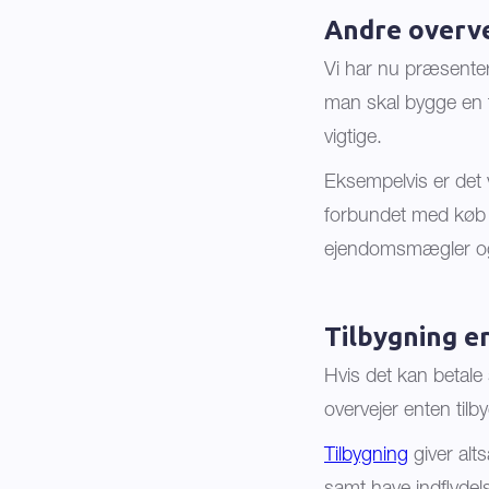
Andre overve
Vi har nu præsenter
man skal bygge en t
vigtige.
Eksempelvis er det v
forbundet med køb o
ejendomsmægler og t
Tilbygning e
Hvis det kan betale
overvejer enten tilb
Tilbygning
giver alt