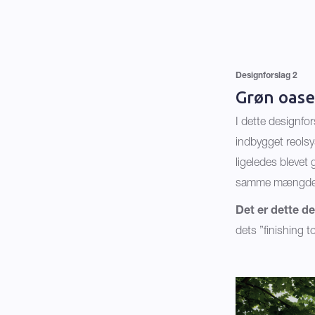
Designforslag 2
Grøn oase
I dette designfor
indbygget reolsy
ligeledes blevet
samme mængde k
Det er dette d
dets ”finishing t