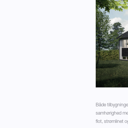
Både tilbygninge
samhørighed mel
flot, strømlinet