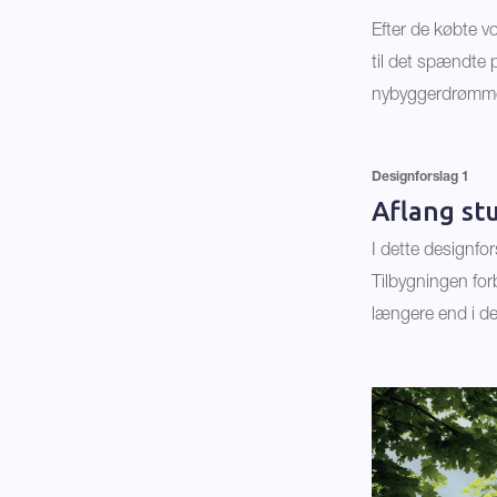
Efter de købte v
til det spændte 
nybyggerdrømme. 
Designforslag 1
Aflang st
I dette designfor
Tilbygningen forb
længere end i de 