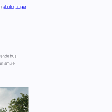
og
plantegninger
erende hus.
 en smule