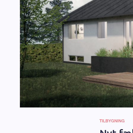
TILBYGNING
Nyt fæl