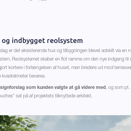
 og indbygget reolsystem
slag er det eksisterende hus og tilbygningen blevet adskilt via en 
stem. Reolsystemet skaber en flot ramme om den nye indgang til 
 gjort kortere i forlængelsen af huset, men bredere ud mod terrasse
vadratmeter bevares.
esignforslag som kunden valgte at gå videre med
, og som pt. 
ouches” sat på af projektets tilknyttede arkitekt.