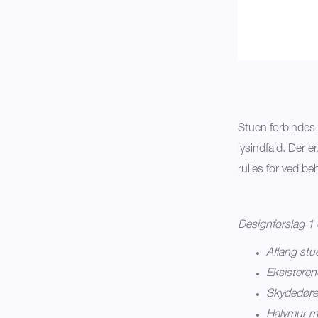
Stuen forbindes 
lysindfald. Der 
rulles for ved be
Designforslag 
Aflang stu
Eksisteren
Skydedøre
Halvmur me