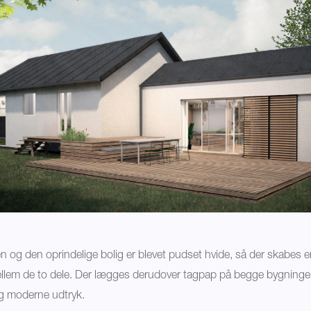
n og den oprindelige bolig er blevet pudset hvide, så der skabes en
lem de to dele. Der lægges derudover tagpap på begge bygninger,
 og moderne udtryk.