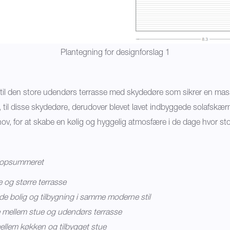
Plantegning for designforslag 1
til den store udendørs terrasse med skydedøre som sikrer en mass
er, til disse skydedøre, derudover blevet lavet indbyggede solafsk
hov, for at skabe en kølig og hyggelig atmosfære i de dage hvor sto
1 opsummeret
e og større terrasse
de bolig og tilbygning i samme moderne stil
 mellem stue og udendørs terrasse
llem køkken og tilbygget stue