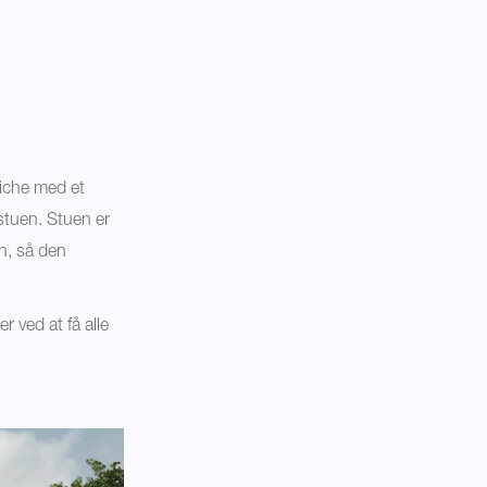
niche med et
stuen. Stuen er
n, så den
er ved at få alle