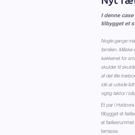
I denne case
tilbygget et 
Nogle gange mang
familien. Måske e
køkkenet for små
skulder til skul
af det lille træ
idé at udvide lid
vigtig faktor i
Et par i Hvidovre
tilbygget et fæll
at fællesrummet 
terrasse.