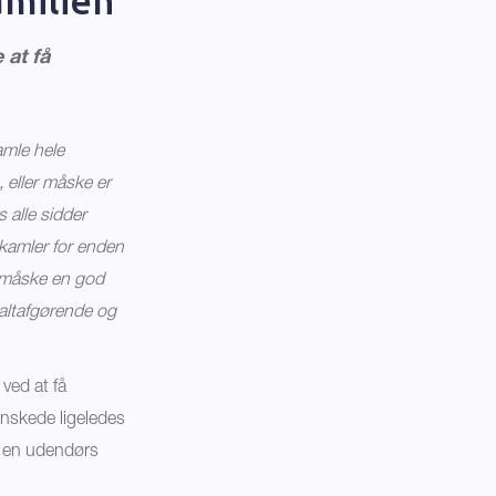
 at få
amle hele
, eller måske er
 alle sidder
skamler for enden
t måske en god
å altafgørende og
 ved at få
ønskede ligeledes
d en udendørs