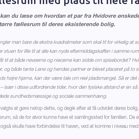
 kan du læse om hvordan et par fra Hvidovre ønskede
større fællesrum til deres eksisterende bolig.
ler man bare de ekstra kvadratmeter som skal til for virkelig at s
r stuen for lille til at alle kan nyde eftermiddagskaffen i samme rum
t til at både nevøerne og niecerne kan sidde om spisebordet? Hvis
der, og både tante Lene og hendes partner er blevet placeret på to 
bords højre hjørne, kan der være tale om reel pladsmangel. Så er de
t – især i disse udfordrende tider, hvor den fysiske afstand er en s
 bådede sundhedsmæssige og sociale sammenhæng.
 valgte at gøre netop dette, og degik efter at få udvidet deres bolig,
esrum, så de for alvor kunne have et samlingssted for familien. De 
også skulle have forbindelse til haven, ved at komme i niveau me