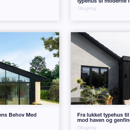
typehus til moderne 
Tilbygning
idens Behov Med
Fra lukket typehus t
mod haven og genfind
Tilbygning