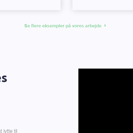
Se flere eksempler på vores arbejde
es
lytte til