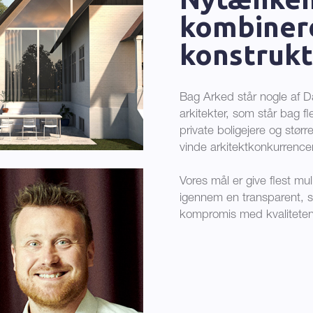
kombiner
konstrukt
Bag Arked står nogle af 
arkitekter, som står bag fl
private boligejere og størr
vinde arkitektkonkurrence
Vores mål er give flest mul
igennem en transparent, s
kompromis med kvaliteten