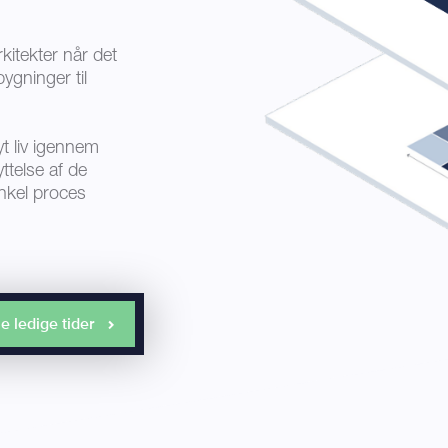
itekter når det
ygninger til
t liv igennem
yttelse af de
nkel proces
e ledige tider