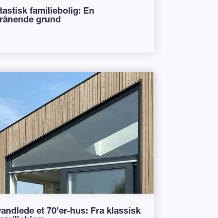
ntastisk familiebolig: En
krånende grund
vandlede et 70’er-hus: Fra klassisk