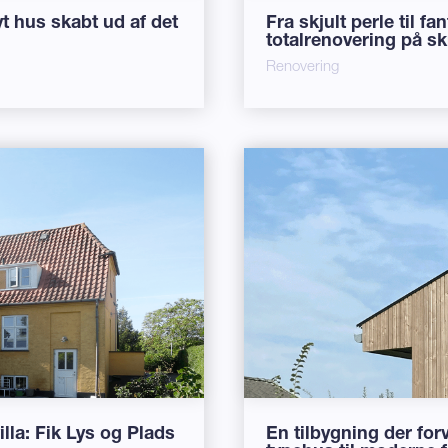
t hus skabt ud af det
Fra skjult perle til fa
totalrenovering på s
Renovering
lla: Fik Lys og Plads
En tilbygning der for