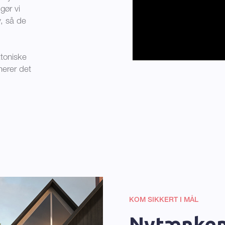
gør vi
v, så de
ktoniske
nerer det
KOM SIKKERT I MÅL
Nytænken