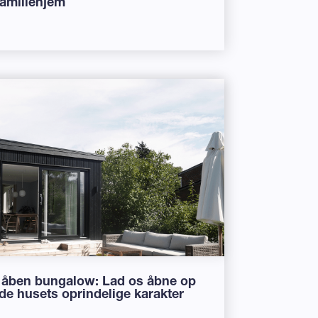
familiehjem
il åben bungalow: Lad os åbne op
e husets oprindelige karakter