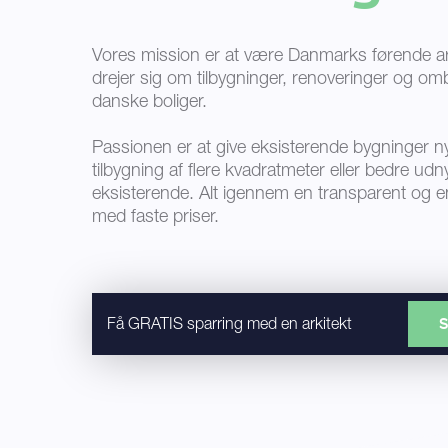
Vores mission er at være Danmarks førende ark
drejer sig om tilbygninger, renoveringer og omb
danske boliger.
Passionen er at give eksisterende bygninger ny
tilbygning af flere kvadratmeter eller bedre udn
eksisterende. Alt igennem en transparent og e
med faste priser.
S
Få GRATIS sparring med en arkitekt