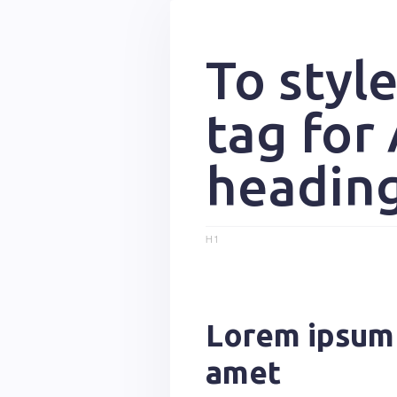
To styl
tag for 
headin
H1
Lorem ipsum 
amet