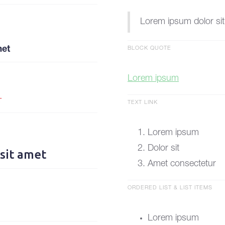
Lorem ipsum dolor si
met
BLOCK QUOTE
Lorem ipsum
T
TEXT LINK
Lorem ipsum
Dolor sit
sit amet
Amet consectetur
ORDERED LIST & LIST ITEMS
Lorem ipsum